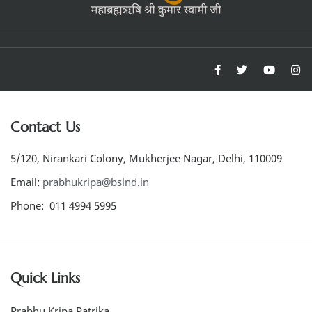
Contact Us
5/120, Nirankari Colony, Mukherjee Nagar, Delhi, 110009
Email:
prabhukripa@bslnd.in
Phone: 011 4994 5995
Quick Links
Prabhu Kripa Patrika