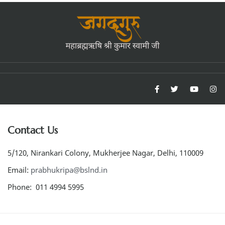
Contact Us
5/120, Nirankari Colony, Mukherjee Nagar, Delhi, 110009
Email:
prabhukripa@bslnd.in
Phone: 011 4994 5995