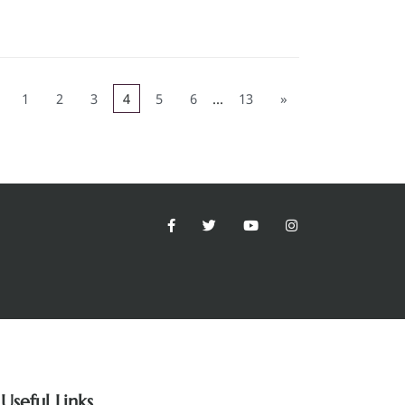
1
2
3
4
5
6
…
13
»
Useful Links