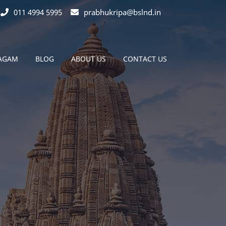
011 4994 5995
prabhukripa@bslnd.in
MAGAM
BLOG
ABOUT US
CONTACT US