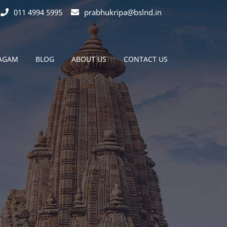
011 4994 5995
prabhukripa@bslnd.in
MAGAM
BLOG
ABOUT US
CONTACT US