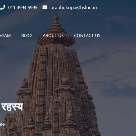
011 4994 5995
prabhukripa@bslnd.in
MAGAM
BLOG
ABOUT US
CONTACT US
 रहस्य
हस्य