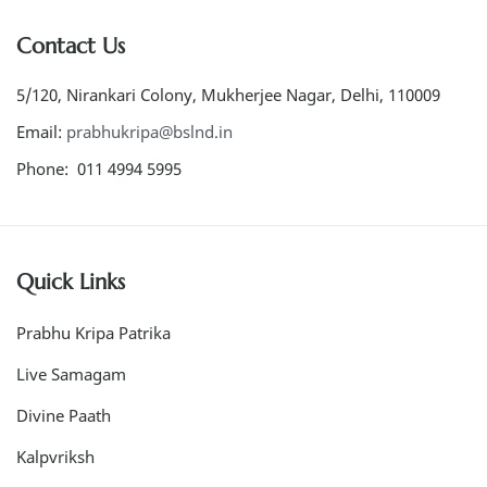
Contact Us
5/120, Nirankari Colony, Mukherjee Nagar, Delhi, 110009
Email:
prabhukripa@bslnd.in
Phone: 011 4994 5995
Quick Links
Prabhu Kripa Patrika
Live Samagam
Divine Paath
Kalpvriksh